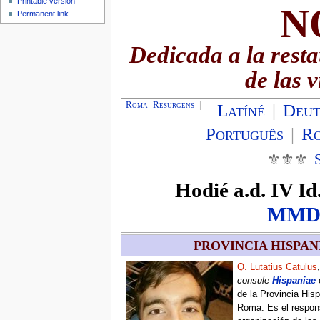
Printable version
N
Permanent link
Dedicada a la resta
de las 
Roma Resurgens
|
Latíné
|
Deut
Português
|
R
⚜⚜⚜
Hodié
a.d. IV Id
MMD
PROVINCIA HISPAN
Q. Lutatius Catulus
consule
Hispaniae
de la Provincia His
Roma. Es el respon