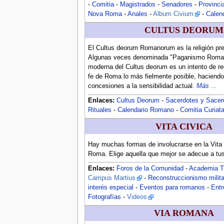
-
Comitia
-
Magistrados
-
Senadores
-
Provinci
Nova Roma
-
Anales
-
Album Civium
-
Calen
CULTUS DEORUM
El Cultus deorum Romanorum es la religión pr
Algunas veces denominada "Paganismo Romano
moderna del Cultus deorum es un intento de rec
fe de Roma lo más fielmente posible, haciendo
concesiones a la sensibilidad actual.
Más ...
Enlaces:
Cultus Deorum
-
Sacerdotes y Sacer
Rituales
-
Calendario Romano
-
Comitia Curiat
VITA CIVICA
Hay muchas formas de involucrarse en la Vita
Roma. Elige aquella que mejor se adecue a tu
Enlaces:
Foros de la Comunidad
-
Academia T
Campus Martius
-
Reconstruccionismo milita
interés especial
-
Eventos para romanos
-
Entr
Fotografías
-
Videos
VIA ROMANA