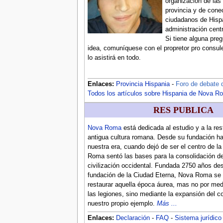
organización de las 
provincia y de conec
ciudadanos de Hisp
administración cen
Si tiene alguna preg
idea, comuníquese con el propretor pro consul
lo asistirá en todo.
Enlaces:
Provincia Hispania
-
Foro de debate 
Todos los artículos sobre Hispania de Nova R
RES PUBLICA
Nova Roma
está dedicada al estudio y a la res
antigua cultura romana. Desde su fundación ha
nuestra era, cuando dejó de ser el centro de la 
Roma sentó las bases para la consolidación d
civilización occidental. Fundada 2750 años de
fundación de la Ciudad Eterna, Nova Roma se 
restaurar aquella época áurea, mas no por med
las legiones, sino mediante la expansión del 
nuestro propio ejemplo.
Más ...
Enlaces:
Declaración
-
FAQ
-
Sistema jurídico