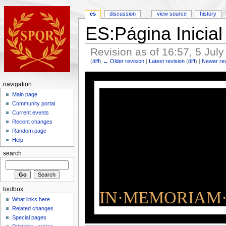
es
discussion
view source
history
ES:Página Inicial
Revision as of 16:57, 5 Jul
(
diff
)
← Older revision
|
Latest revision
(
diff
) |
Newer re
navigation
Main page
Community portal
Current events
Recent changes
Random page
Help
search
toolbox
IN·MEMORIAM·
What links here
Related changes
Special pages