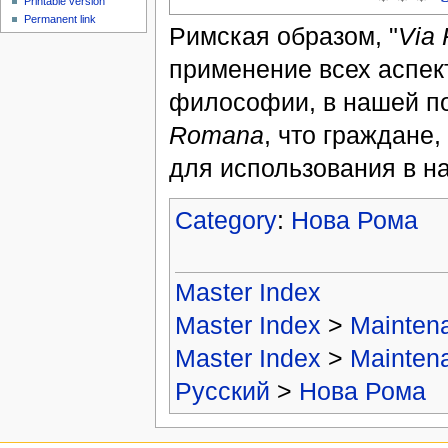
Printable version
Permanent link
Римская образом, "
Via
применение всех аспект
философии, в нашей по
Romana
, что граждане
для использования в н
Category
:
Нова Рома
Master Index
Master Index
>
Mainten
Master Index
>
Mainten
Русский
>
Нова Рома