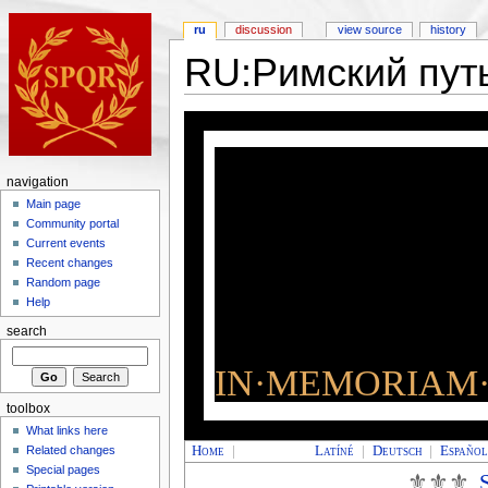
ru
discussion
view source
history
RU:Римский пут
navigation
Main page
Community portal
Current events
Recent changes
Random page
Help
search
IN·MEMORIAM·
toolbox
What links here
Home
|
Latíné
|
Deutsch
|
Españo
Related changes
Special pages
⚜⚜⚜