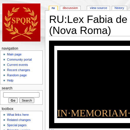
ru
discussion
view source
history
RU:Lex Fabia de
(Nova Roma)
navigation
Main page
Community portal
Current events
Recent changes
Random page
Help
search
toolbox
IN·MEMORIAM·
What links here
Related changes
Special pages