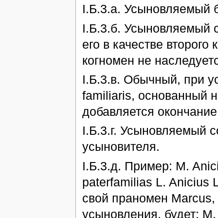
I.Б.3.а. Усыновляемый 
I.Б.3.б. Усыновляемый 
его в качестве второго
когномен не наследуется 
I.Б.3.в. Обычный, при у
familiaris, основанный 
добавляется окончание 
I.Б.3.г. Усыновляемый 
усыновителя.
I.Б.3.д. Пример: M. An
paterfamilias L. Anicius
свой праномен Marcus, 
усыновления, будет: M. 