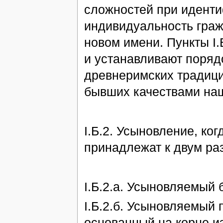
сложностей при иденти
индивидуальность граж
новом имени. Пункты I.
и устанавливают поря
древнеримских традиция
бывших качествами наш
I.Б.2. Усыновление, ко
принадлежат к двум ра
I.Б.2.а. Усыновляемый 
I.Б.2.б. Усыновляемый 
основанный на корне из