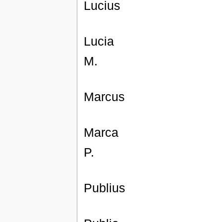
Lucius
Lucia
M.
Marcus
Marca
P.
Publius