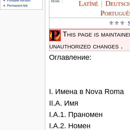
Printable version
Home
|
Latíné
|
Deutsc
Permanent link
Portuguê
⚜⚜⚜
This page is maintain
unauthorized changes .
Оглавление:
I. Имена в Nova Roma
II.А. Имя
I.А.1. Праномен
I.А.2. Номен