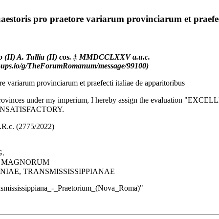
uaestoris pro praetore variarum provinciarum et praefec
 (II) A. Tullia (II) cos.
‡
MMDCCLXXV
a.u.c.
ore variarum provinciarum et praefecti italiae de apparitoribus
ll provinces under my imperium, I hereby assign the evaluation "EXCELL
ive UNSATISFACTORY.
N.R.c. (2775/2022)
G.
UM MAGNORUM
NIAE, TRANSMISSISSIPPIANAE
nsmississippiana_-_Praetorium_(Nova_Roma)
"