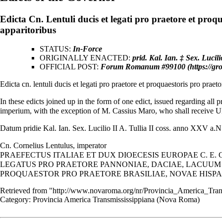
Edicta Cn. Lentuli ducis et legati pro praetore et proq
apparitoribus
STATUS:
In-Force
ORIGINALLY ENACTED:
prid. Kal. Ian.
‡
Sex. Lucilio
OFFICIAL POST:
Forum Romanum #99100
Edicta cn. lentuli ducis et legati pro praetore et proquaestoris pro praet
In these edicts joined up in the form of one edict, issued regarding a
imperium, with the exception of M. Cassius Maro, who shall rece
Datum pridie Kal. Ian. Sex. Lucilio II A. Tullia II coss. anno XXV a.
Cn. Cornelius Lentulus, imperator
PRAEFECTUS ITALIAE ET DUX DIOECESIS EUROPAE C. E. 
LEGATUS PRO PRAETORE PANNONIAE, DACIAE, LACU
PROQUAESTOR PRO PRAETORE BRASILIAE, NOVAE HISPA
Retrieved from "
http://www.novaroma.org/nr/Provincia_America_Tra
Category
:
Provincia America Transmississippiana (Nova Roma)