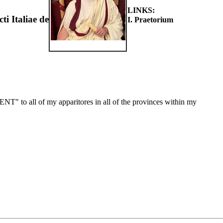
LINKS:
ti Italiae de
I. Praetorium
ENT" to all of my apparitores in all of the provinces within my