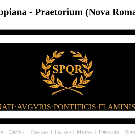
ippiana - Praetorium (Nova Rom
ATI·AVGVRIS·PONTIFICIS·FLAMINI
ch
|
Español
|
Français
|
Italiano
|
Magyar
|
Português
|
Rom