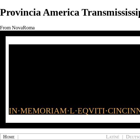
Provincia America Transmississ
From NovaRoma
IN·MEMORIAM·L·EQVITI·CINCINN
Home
|
Latíné
|
Deuts