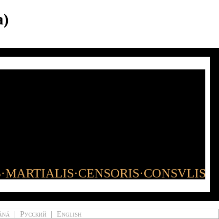
a)
S·MARTIALIS·CENSORIS·CONSVLIS
ână
|
Русский
|
English