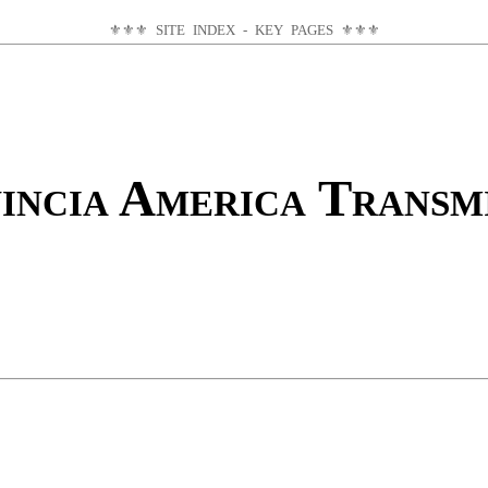
⚜⚜⚜
SITE INDEX - KEY PAGES
⚜⚜⚜
incia America Transmis