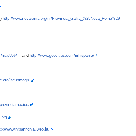
o)
http://www.novaroma.org/nr/Provincia_Gallia_%28Nova_Roma%29
es/mac856/
and
http://www.geocities.com/nrhispania/
ic.org/lacusmagni
rprovinciamexico/
.org
tp://www.nrpannonia.iweb.hu