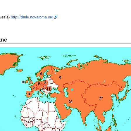
Svezia)
http://thule.novaroma.org
ane