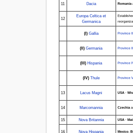
11
Dacia
Romania
Europa Celtica et
Establishe
12
Germanica
reorganizat
(I)
Gallia
Province II
(II)
Germania
Province II
(III)
Hispania
Province I
(IV)
Thule
Province V
13
Lacus Magni
USA
-
Wis
14
Marcomannia
Czechia
a
15
Nova Britannia
USA
-
Mai
16
Nova Hispania
Mexico
,
B