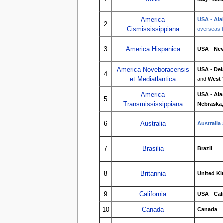
America
USA
-
Al
2
Cismississippiana
overseas t
3
America Hispanica
USA
-
Ne
America Noveboracensis
USA
-
Del
4
et Mediatlantica
and
West 
America
USA
-
Ala
5
Transmississippiana
Nebraska
6
Australia
Australia
7
Brasilia
Brazil
8
Britannia
United Ki
9
California
USA
-
Cal
10
Canada
Canada