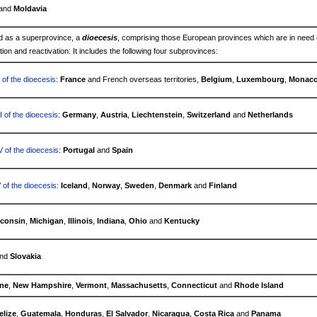
and
Moldavia
d as a superprovince, a
dioecesis
, comprising those European provinces which are in need 
ion and reactivation: It includes the following four subprovinces:
 of the dioecesis
:
France
and French overseas territories,
Belgium
,
Luxembourg
,
Monac
I of the dioecesis
:
Germany
,
Austria
,
Liechtenstein
,
Switzerland
and
Netherlands
V of the dioecesis
:
Portugal
and
Spain
 of the dioecesis
:
Iceland
,
Norway
,
Sweden
,
Denmark
and
Finland
consin
,
Michigan
,
Illinois
,
Indiana
,
Ohio
and
Kentucky
nd
Slovakia
ne
,
New Hampshire
,
Vermont
,
Massachusetts
,
Connecticut
and
Rhode Island
elize
,
Guatemala
,
Honduras
,
El Salvador
,
Nicaragua
,
Costa Rica
and
Panama