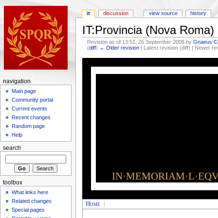
it
discussion
view source
history
IT:Provincia (Nova Roma)
Revision as of 13:51, 26 September 2008 by
Gnaeus Co
(
diff
)
← Older revision
| Latest revision (diff) | Newer re
navigation
Main page
Community portal
Current events
Recent changes
Random page
Help
search
IN·MEMORIAM·L·EQVI
toolbox
What links here
Related changes
Home
|
Special pages