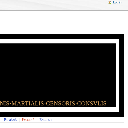
Log in
INIS·MARTIALIS·CENSORIS·CONSVLIS
|
Română
|
Русский
|
English