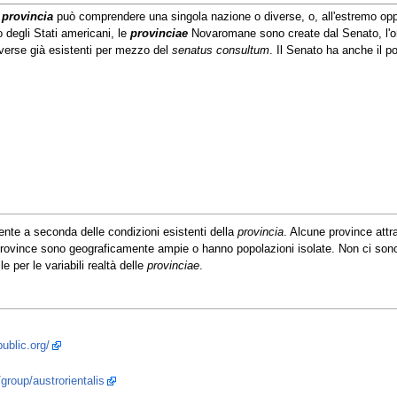
a
provincia
può comprendere una singola nazione o diverse, o, all'estremo opp
 degli Stati americani, le
provinciae
Novaromane sono create dal Senato, l'or
erse già esistenti per mezzo del
senatus consultum
. Il Senato ha anche il p
ente a seconda delle condizioni esistenti della
provincia
. Alcune province attr
 province sono geograficamente ampie o hanno popolazioni isolate. Non ci sono al
le per le variabili realtà delle
provinciae
.
ublic.org/
group/austrorientalis