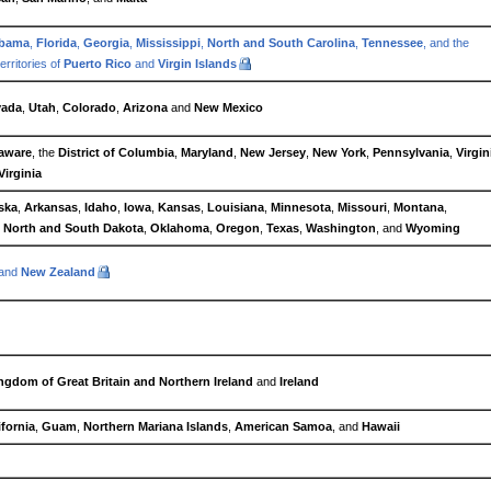
abama
,
Florida
,
Georgia
,
Mississippi
,
North and South Carolina
,
Tennessee
, and the
erritories of
Puerto Rico
and
Virgin Islands
vada
,
Utah
,
Colorado
,
Arizona
and
New Mexico
aware
, the
District of Columbia
,
Maryland
,
New Jersey
,
New York
,
Pennsylvania
,
Virgin
Virginia
ska
,
Arkansas
,
Idaho
,
Iowa
,
Kansas
,
Louisiana
,
Minnesota
,
Missouri
,
Montana
,
,
North and South Dakota
,
Oklahoma
,
Oregon
,
Texas
,
Washington
, and
Wyoming
and
New Zealand
ngdom of Great Britain and Northern Ireland
and
Ireland
ifornia
,
Guam
,
Northern Mariana Islands
,
American Samoa
, and
Hawaii