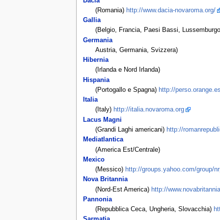
Dacia
(Romania)
http://www.dacia-novaroma.org/
Gallia
(Belgio, Francia, Paesi Bassi, Lussemburg
Germania
Austria, Germania, Svizzera)
Hibernia
(Irlanda e Nord Irlanda)
Hispania
(Portogallo e Spagna)
http://perso.orange.
Italia
(Italy)
http://italia.novaroma.org
Lacus Magni
(Grandi Laghi americani)
http://romanrepubl
Mediatlantica
(America Est/Centrale)
Mexico
(Messico)
http://groups.yahoo.com/group/n
Nova Britannia
(Nord-Est America)
http://www.novabritannia
Pannonia
(Repubblica Ceca, Ungheria, Slovacchia)
ht
Sarmatia