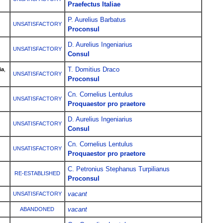
Praefectus Italiae
P. Aurelius Barbatus
UNSATISFACTORY
Proconsul
D. Aurelius Ingeniarius
UNSATISFACTORY
Consul
T. Domitius Draco
ia
,
UNSATISFACTORY
Proconsul
Cn. Cornelius Lentulus
UNSATISFACTORY
Proquaestor pro praetore
D. Aurelius Ingeniarius
UNSATISFACTORY
Consul
Cn. Cornelius Lentulus
UNSATISFACTORY
Proquaestor pro praetore
C. Petronius Stephanus Turpilianus
RE-ESTABLISHED
Proconsul
vacant
UNSATISFACTORY
vacant
ABANDONED