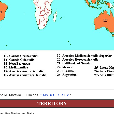
nno
M. Moravio T. Iulio cos.
‡
MMDCCLXI
a.u.c.
:
TERRITORY
can
,
San Marino
, and
Malta