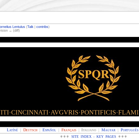
rnelius Lentulus
(
Talk
|
contribs
)
vision → (diff)
TI·CINCINNATI·AVGVRIS·PONTIFICIS·FLAM
Latíné
|
Deutsch
|
Español
|
Français
|
Italiano
|
Magyar
|
Português
⚜⚜⚜
SITE INDEX - KEY PAGES
⚜⚜⚜