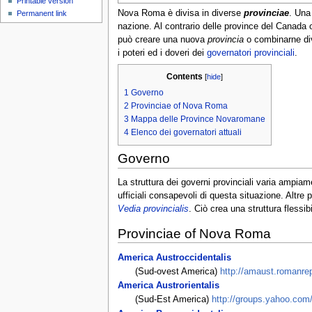
Printable version
Nova Roma è divisa in diverse
provinciae
. Un
Permanent link
nazione. Al contrario delle province del Canada o
può creare una nuova
provincia
o combinarne div
i poteri ed i doveri dei
governatori provinciali
.
Contents
[
hide
]
1
Governo
2
Provinciae of Nova Roma
3
Mappa delle Province Novaromane
4
Elenco dei governatori attuali
Governo
La struttura dei governi provinciali varia ampiam
ufficiali consapevoli di questa situazione. Altre
Vedia provincialis
. Ciò crea una struttura flessibi
Provinciae of Nova Roma
America Austroccidentalis
(Sud-ovest America)
http://amaust.romanrep
America Austrorientalis
(Sud-Est America)
http://groups.yahoo.com/