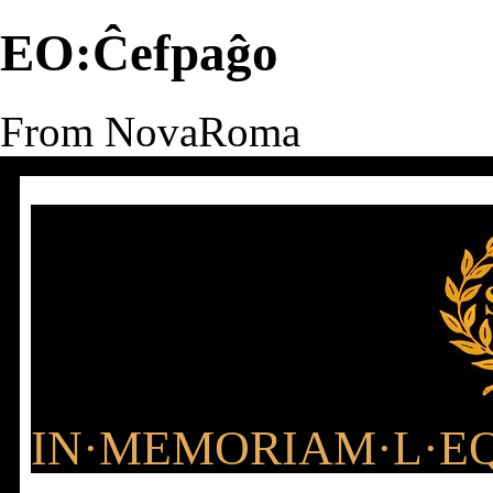
EO:Ĉefpaĝo
From NovaRoma
IN·MEMORIAM·L·EQ