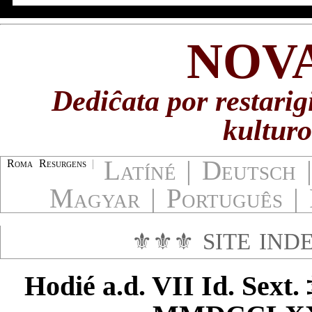
NOV
Dediĉata por restarig
kulturo
Latíné
|
Deutsch
Roma Resurgens
|
Magyar
|
Português
|
⚜⚜⚜
SITE IND
Hodié
a.d. VII Id. Sext.